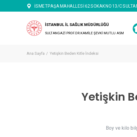
İSMETPAŞA MAHALLESİ 62 SOKAK NO 13/C SULT
İSTANBUL İL SAĞLIK MÜDÜRLÜĞÜ
SULTANGAZİ PROF.DR.KAMİLE ŞEVKİ MUTLU ASM
Ana Sayfa
Yetişkin Beden Kitle İndeksi
Yetişkin 
Boy ve kilo bil