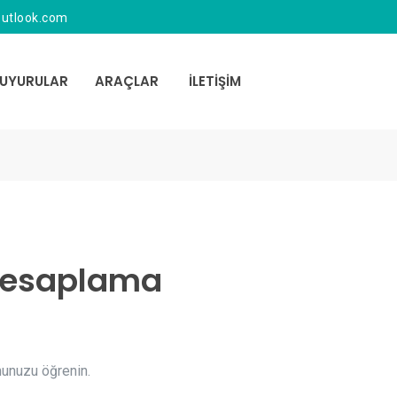
utlook.com
UYURULAR
ARAÇLAR
İLETİŞİM
 Hesaplama
umunuzu öğrenin.