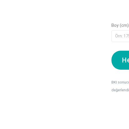
Boy (cm)
H
BKI sonucu,
değerlendi