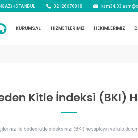
ANGAZİ-İSTANBUL
02126676818
ksm34.33.asm@o
KURUMSAL
HİZMETLERİMİZ
HEKİMLERİMİZ
D
Beden Kitle İndeksi (BKI)
gileriniz ile beden kitle indeksinizi (BKI) hesaplayın ve kilo dur